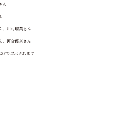
さん
ん
ん、川村瑠美さん
、河合優奈さん
松3Fで展示されます