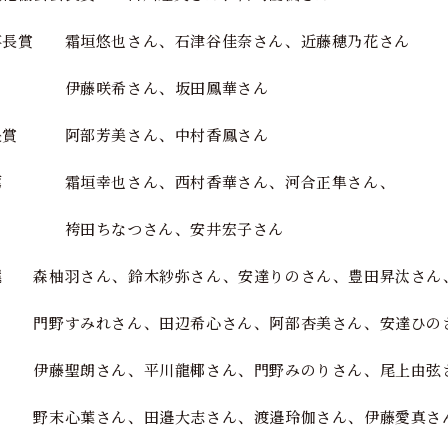
事長賞 霜垣悠也さん、石津谷佳奈さん、近藤穂乃花さん
藤咲希さん、坂田鳳華さん
長賞 阿部芳美さん、中村香鳳さん
薦 霜垣幸也さん、西村香華さん、河合正隼さん、
田ちなつさん、安井宏子さん
選 森柚羽さん、鈴木紗弥さん、安達りのさん、豊田昇汰さん
野すみれさん、田辺希心さん、阿部杏美さん、安達ひの
藤聖朗さん、平川龍椰さん、門野みのりさん、尾上由弦
末心葉さん、田邉大志さん、渡邉玲伽さん、伊藤愛真さ