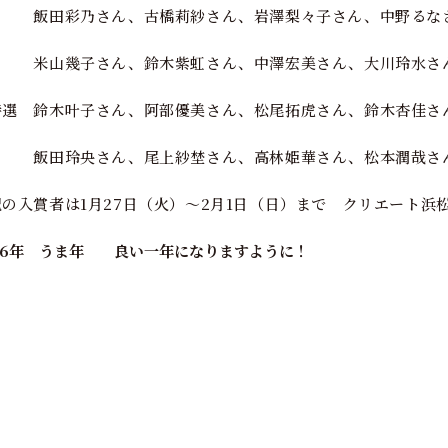
田彩乃さん、古橋莉紗さん、岩澤梨々子さん、中野るな
山幾子さん、鈴木紫虹さん、中澤宏美さん、大川玲水さ
特選 鈴木叶子さん、阿部優美さん、松尾拓虎さん、鈴木杏佳さ
田玲央さん、尾上紗埜さん、高林姫華さん、松本潤哉さん
記の入賞者は1月27日（火）～2月1日（日）まで クリエート浜
026年 うま年 良い一年になりますように！